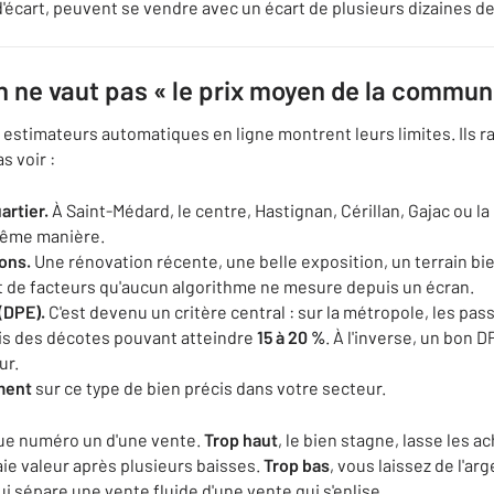
'écart, peuvent se vendre avec un écart de plusieurs dizaines de 
n ne vaut pas « le prix moyen de la commun
s estimateurs automatiques en ligne montrent leurs limites. Ils
 voir :
artier.
À Saint-Médard, le centre, Hastignan, Cérillan, Gajac ou la
 même manière.
ions.
Une rénovation récente, une belle exposition, un terrain bie
nt de facteurs qu'aucun algorithme ne mesure depuis un écran.
(DPE).
C'est devenu un critère central : sur la métropole, les pa
is des décotes pouvant atteindre
15 à 20 %
. À l'inverse, un bon 
ur.
ment
sur ce type de bien précis dans votre secteur.
isque numéro un d'une vente.
Trop haut
, le bien stagne, lasse les ac
ie valeur après plusieurs baisses.
Trop bas
, vous laissez de l'arg
ui sépare une vente fluide d'une vente qui s'enlise.