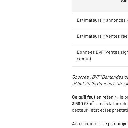
So
Estimateurs « annonces »
Estimateurs « ventes réel
Données DVF (ventes sign
connu)
Sources : DVF (Demandes de 
début 2026, donnés à titre in
Ce qu'il faut en retenir :
le p
3 600 €/m²
— mais la fourche
secteur, l'état et les presta
Autrement dit :
le prix moy