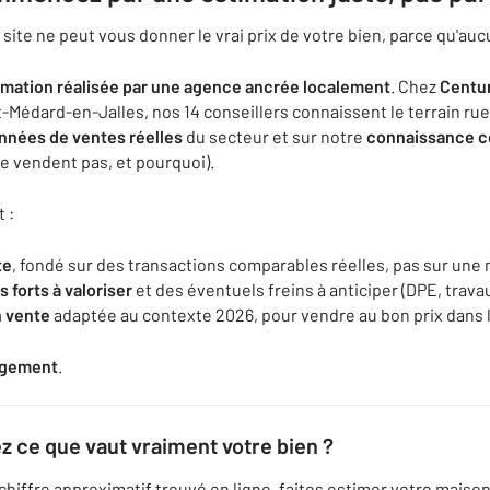
site ne peut vous donner le vrai prix de votre bien, parce qu'aucun
imation réalisée par une agence ancrée localement
. Chez
Centur
t-Médard-en-Jalles, nos 14 conseillers connaissent le terrain ru
nnées de ventes réelles
du secteur et sur notre
connaissance co
se vendent pas, et pourquoi).
 :
te
, fondé sur des transactions comparables réelles, pas sur u
s forts à valoriser
et des éventuels freins à anticiper (DPE, travau
n vente
adaptée au contexte 2026, pour vendre au bon prix dans l
gagement
.
 ce que vaut vraiment votre bien ?
 chiffre approximatif trouvé en ligne, faites estimer votre mais