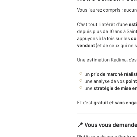
Vous l'aurez compris : aucun 
C'est tout l'intérêt d'une
est
depuis plus de 10 ans à Sain
appuyons à la fois sur les
do
vendent
(et de ceux qui ne 
Une estimation Kadima, c'est
un
prix de marché réalis
une analyse de vos
point
une
stratégie de mise e
Et c'est
gratuit et sans en
📍 Vous vous demandez
Plutôt que de vous fier à un