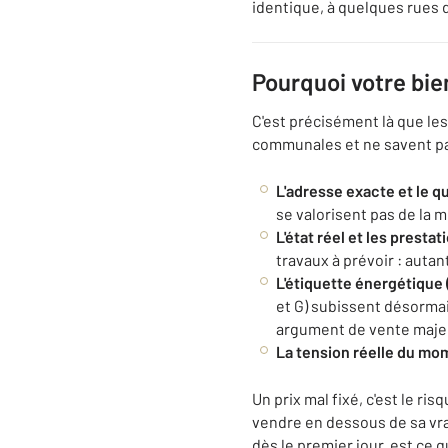
identique, à quelques rues d
Pourquoi votre bie
C'est précisément là que le
communales et ne savent pas
L'adresse exacte et le qu
se valorisent pas de la
L'état réel et les prestat
travaux à prévoir : auta
L'étiquette énergétique 
et G) subissent désorma
argument de vente maje
La tension réelle du mo
Un prix mal fixé, c'est le r
vendre en dessous de sa vra
dès le premier jour, est ce q