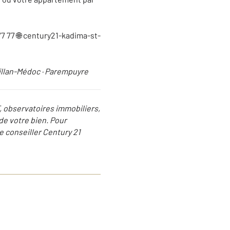
7 77 🌐 century21-kadima-st-
aillan-Médoc · Parempuyre
F, observatoires immobiliers,
 de votre bien. Pour
e conseiller Century 21