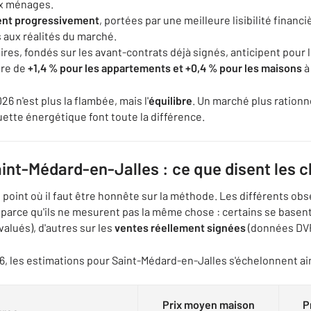
ux ménages.
ent progressivement
, portées par une meilleure lisibilité financ
s aux réalités du marché.
ires, fondés sur les avant-contrats déjà signés, anticipent pour
dre de
+1,4 % pour les appartements et +0,4 % pour les maisons
à
6 n'est plus la flambée, mais l'
équilibre
. Un marché plus rationne
uette énergétique font toute la différence.
aint-Médard-en-Jalles : ce que disent les c
le point où il faut être honnête sur la méthode. Les différents ob
 parce qu'ils ne mesurent pas la même chose : certains se basent
alués), d'autres sur les
ventes réellement signées
(données DVF,
6, les estimations pour Saint-Médard-en-Jalles s'échelonnent ain
Prix moyen maison
P