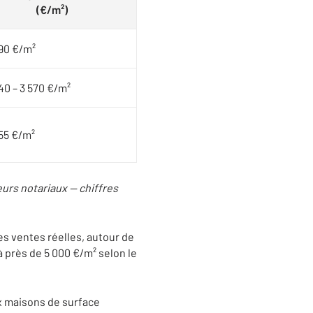
(€/m²)
90 €/m²
40 – 3 570 €/m²
55 €/m²
urs notariaux — chiffres
es ventes réelles, autour de
à près de 5 000 €/m² selon le
 maisons de surface