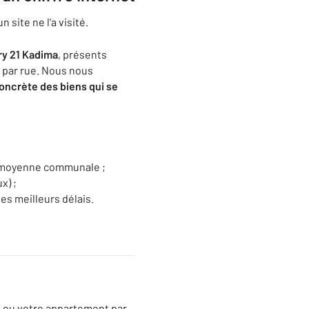
 site ne l'a visité.
y 21 Kadima
, présents
e par rue. Nous nous
ncrète des biens qui se
ne moyenne communale ;
x) ;
es meilleurs délais.
on ou votre appartement par