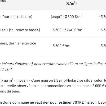
urce
(€/m²)
 (fourchette haute)
jusqu'à ~3 800 €/m²
~3 5
les » (fourchette basse)
~3 300 – 3 340 €/m²
~3 3
ées, dernier exercice
~3 600 €/m²
~3 5
Valeurs Foncières), observatoires immobiliers en ligne, indicate
dicatif.
rix au m² « moyen » d'une maison à Saint-Médard se situe, selon l
tte réelle observée sur les transactions va de moins de 2 600 € 
tions du bien.
en d'une commune ne vaut rien pour estimer VOTRE maison.
Deux