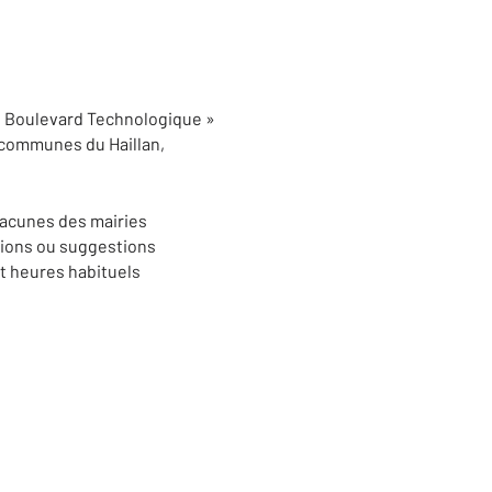
« Boulevard Technologique »
s communes du Haillan,
hacunes des mairies
ations ou suggestions
 et heures habituels