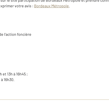
sur le site participation de Bordeaux Métropole et prendre conna
xprimer votre avis :
Bordeaux Métropole
.
de l’action foncière
h et 13h à 16h45 ;
 à 16h30.