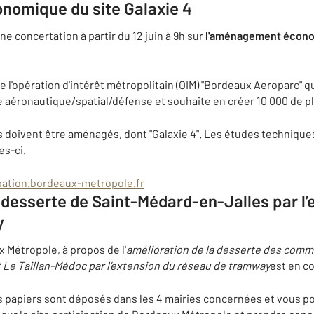
omique du site Galaxie 4
 concertation à partir du 12 juin à 9h sur
l'aménagement économ
de l'opération d'intérêt métropolitain (OIM) "Bordeaux Aeroparc" 
ie aéronautique/spatial/défense et souhaite en créer 10 000 de pl
s doivent être aménagés, dont "Galaxie 4". Les études techniques
es-ci.
ipation.bordeaux-metropole.fr
 desserte de Saint-Médard-en-Jalles par l’
y
 Métropole, à propos de l'
amélioration de la desserte des com
et Le Taillan-Médoc par l’extension du réseau de tramway
est en c
es papiers sont déposés dans les 4 mairies concernées et vous p