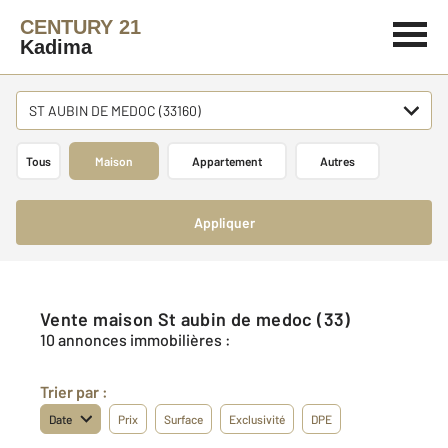
CENTURY 21
Kadima
ST AUBIN DE MEDOC (33160)
Tous
Maison
Appartement
Autres
Appliquer
Vente maison St aubin de medoc (33)
10 annonces immobilières :
Trier par :
Date
Prix
Surface
Exclusivité
DPE