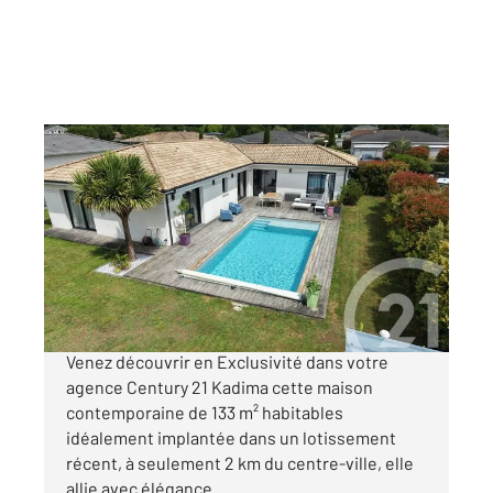
ST AUBIN DE MEDOC 33
2
133,73 m
, 6 pièces
Ref : 8114
Maison à vendre
599 000 €
Saint Aubin de Médoc - Landes de Basson
Venez découvrir en Exclusivité dans votre
agence Century 21 Kadima cette maison
contemporaine de 133 m² habitables
idéalement implantée dans un lotissement
récent, à seulement 2 km du centre-ville, elle
allie avec élégance ...