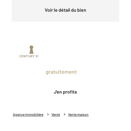
Voir le détail du bien
Prenez un temps d'avance sur le marché
en profitant
gratuitement
des Ventes
Privées CENTURY 21.
J'en profite
Agence immobilière
Vente
Vente maison