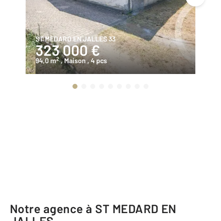
ST MEDARD EN JALLES 33
ST
323 000 €
2
2
94,0 m
, Maison
, 4 pcs
65
Notre agence à ST MEDARD EN
JALLES