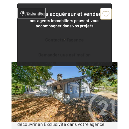
Vous êtes acquéreur et vendeur,
Exclusivité
nos agents immobiliers peuvent vous
accompagner dans vos projets
Contacter l'agence
Demander une estimation
ST AUBIN DE MEDOC 33
2
171,30 m
, 9 pièces
Ref : 7894
Maison à vendre
660 000 €
Saint Aubin de Médoc - Villepreux Venez
découvrir en Exclusivité dans votre agence