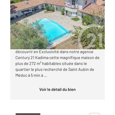
ST AUBIN DE MEDOC 33
2
272,52 m
, 10 pièces
Ref : 7583
Maison à vendre
699 000 €
Saint Aubin de Médoc - Villepreux Venez
découvrir en Exclusivité dans notre agence
Century 21 Kadima cette magnifique maison de
plus de 272 m² habitables située dans le
quartier le plus recherché de Saint Aubin de
Médoc à 5 min à ...
Voir le détail du bien