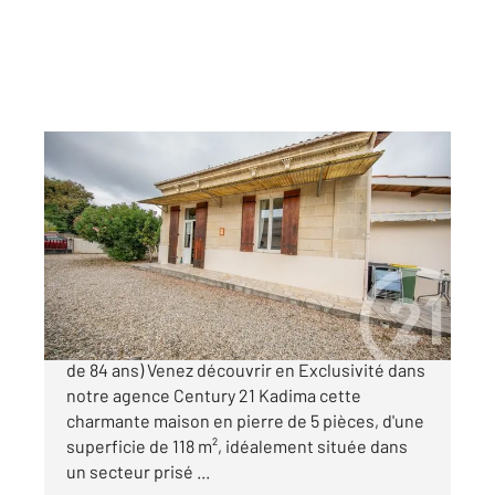
ST AUBIN DE MEDOC 33
2
118,91 m
, 5 pièces
Ref : 3078
Maison à vendre
155 000 €
Saint Aubin de Médoc Viager occupé (Femme
de 84 ans) Venez découvrir en Exclusivité dans
notre agence Century 21 Kadima cette
charmante maison en pierre de 5 pièces, d'une
superficie de 118 m², idéalement située dans
un secteur prisé ...