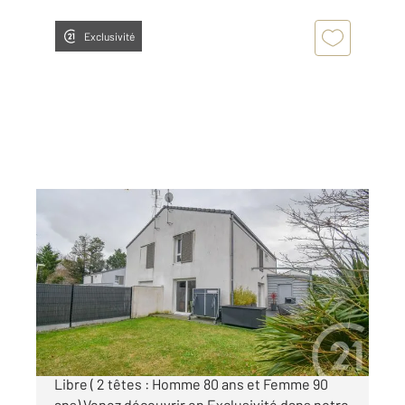
Exclusivité
ST AUBIN DE MEDOC 33
2
87,17 m
, 4 pièces
Ref : 5963
Maison à vendre
117 000 €
Saint Aubin de Médoc - Le Tronquet Viager
Libre ( 2 têtes : Homme 80 ans et Femme 90
ans) Venez découvrir en Exclusivité dans notre